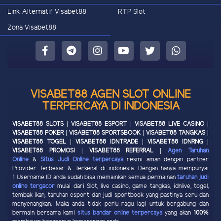
Link Alternatif Visabet88
RTP Slot
Zona Visabet88
VISABET88 AGEN SLOT ONLINE
TERPERCAYA DI INDONESIA
VISABET88 SLOTS | VISABET88 ESPORT | VISABET88 LIVE CASINO |
VISABET88 POKER | VISABET88 SPORTSBOOK | VISABET88 TANGKAS |
VISABET88 TOGEL | VISABET88 IDNTRADE | VISABET88 IDNRNG |
VISABET88 PROMOSI | VISABET88 REFERRAL |
Agen Taruhan
Online
&
Situs Judi Online terpercaya
resmi aman dengan partner
Provider Terbesar & Terkenal di indonesia. Dengan hanya mempunyai
1 Username ID anda sudah bisa memainkan semua permainan
taruhan judi
online tergacor
mulai dari Slot, live casino, game tangkas, idnlive, togel,
tembak ikan, taruhan esport dan judi sportbook yang pastinya seru dan
menyenangkan. Maka anda tidak perlu ragu lagi untuk bergabung dan
bermain bersama kami
situs bandar online terpercaya
yang akan
100%