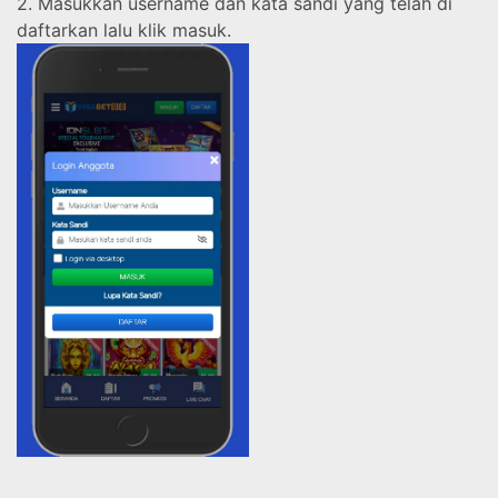
2. Masukkan username dan kata sandi yang telah di
daftarkan lalu klik masuk.