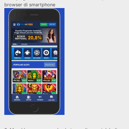
browser di smartphone